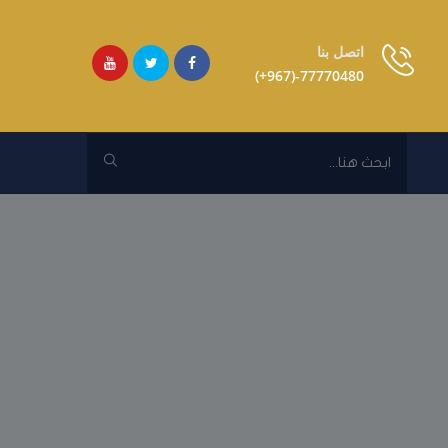
اتصل بنا
77770480-(967+)