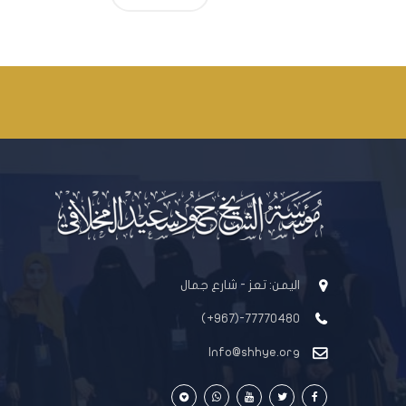
اليمن: تعز - شارع جمال
77770480-(967+)
Info@shhye.org