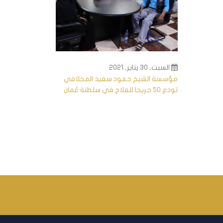
السبت, 30 يناير, 2021
مؤسسة الشيخ حمود سعيد المخلافي
تودع 50 جريحا للعلاج في سلطنة عُمان