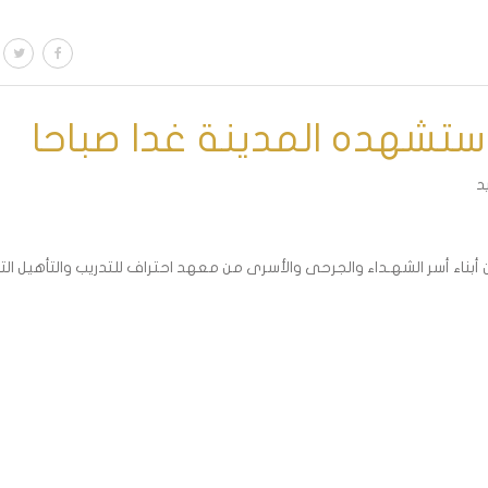
ي ستشهده المدينة غدا صباحا
لحضور ومشاركة فرحة حفل تخرج 1500 خريج من أبناء أسر الشهـداء والجرحى والأسرى من معهد احتراف للتدريب والتأهيل ال