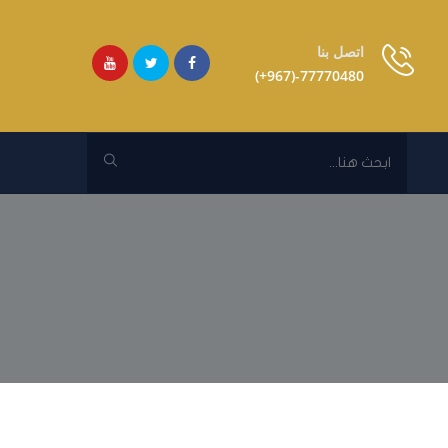
اتصل بنا
77770480-(967+)